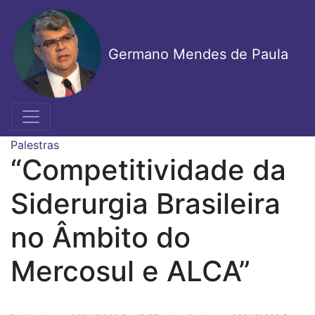
Pular
para
o
Germano Mendes de Paula
conteúdo
principal
Palestras
“Competitividade da
Siderurgia Brasileira
no Âmbito do
Mercosul e ALCA”