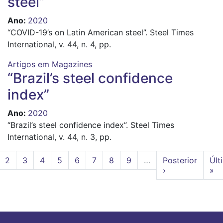
steel”
Ano
:
2020
“COVID-19’s on Latin American steel”. Steel Times
International, v. 44, n. 4, pp.
Artigos em Magazines
“Brazil’s steel confidence
index”
Ano
:
2020
“Brazil’s steel confidence index”. Steel Times
International, v. 44, n. 3, pp.
Paginação
gina
Page
2
Page
3
Page
4
Page
5
Page
6
Page
7
Page
8
Page
9
…
Próxima
Posterior
Últ
Últ
al
página
›
pág
»