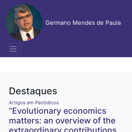
Pular
para
o
Germano Mendes de Paula
conteúdo
principal
Destaques
Artigos em Periódicos
“Evolutionary economics
matters: an overview of the
extraordinary contributions